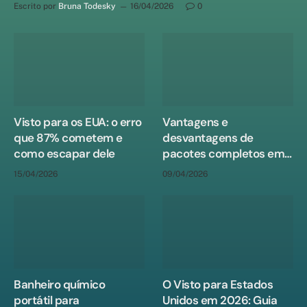
Escrito por
Bruna Todesky
16/04/2026
0
Visto para os EUA: o erro
Vantagens e
que 87% cometem e
desvantagens de
como escapar dele
pacotes completos em
viagens
15/04/2026
09/04/2026
Banheiro químico
O Visto para Estados
portátil para
Unidos em 2026: Guia