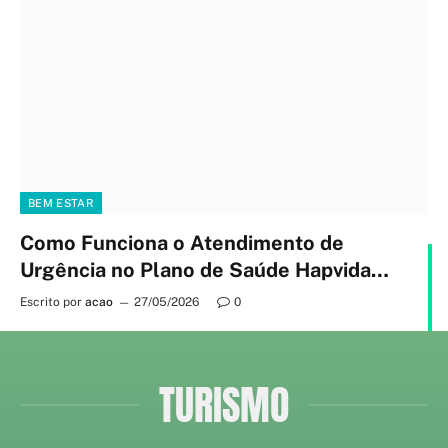
BEM ESTAR
Como Funciona o Atendimento de
Urgência no Plano de Saúde Hapvida
em 2026
Escrito por
acao
27/05/2026
0
TURISMO