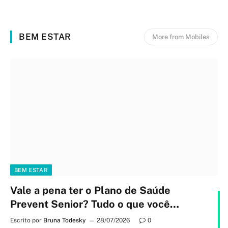
BEM ESTAR
More from Mobiles
BEM ESTAR
Vale a pena ter o Plano de Saúde
Prevent Senior? Tudo o que você
precisa saber
Escrito por
Bruna Todesky
28/07/2026
0