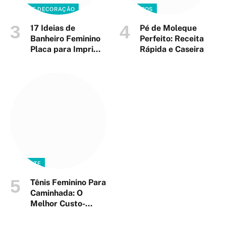
CASA E DECORAÇÃO
DIVERSOS
17 Ideias de
Pé de Moleque
Banheiro Feminino
Perfeito: Receita
Placa para Imprimir
Rápida e Caseira
(Grátis e
Profissional)
ESPORTE
Tênis Feminino Para
Caminhada: O
Melhor Custo-
Benefício Para
Evitar Dores