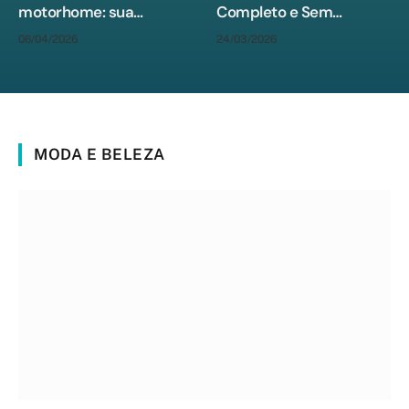
motorhome: sua
Completo e Sem
liberdade na estrada
Complicações
06/04/2026
24/03/2026
sem paradas
obrigatórias
MODA E BELEZA