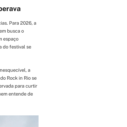
perava
ias. Para 2026, a
uem busca o
um espaço
 do festival se
nesquecível, a
do Rock in Rio se
ervada para curtir
quem entende de