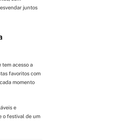
desvendar juntos
a
ê tem acesso a
stas favoritos com
ir cada momento
áveis e
 o festival de um