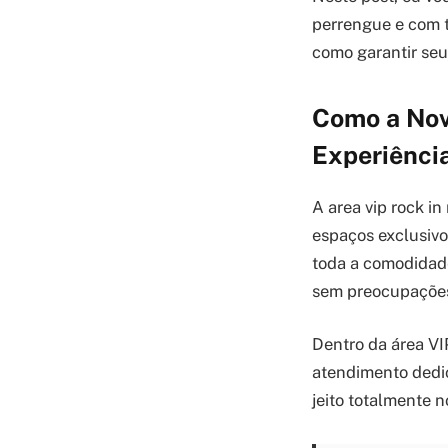
perrengue e com t
como garantir seu
Como a Nov
Experiência
A area vip rock i
espaços exclusivos
toda a comodidade
sem preocupações,
Dentro da área VI
atendimento dedic
jeito totalmente n