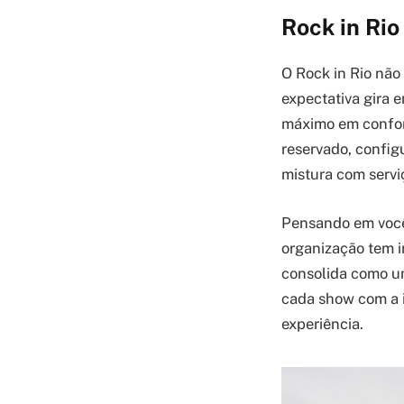
Rock in Ri
O Rock in Rio não
expectativa gira 
máximo em confort
reservado, config
mistura com serv
Pensando em você,
organização tem i
consolida como um
cada show com a 
experiência.