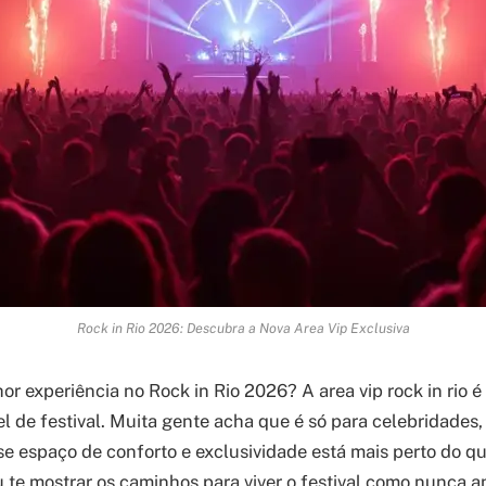
Rock in Rio 2026: Descubra a Nova Area Vip Exclusiva
r experiência no Rock in Rio 2026? A area vip rock in rio é
el de festival. Muita gente acha que é só para celebridades
se espaço de conforto e exclusividade está mais perto do q
u te mostrar os caminhos para viver o festival como nunca a