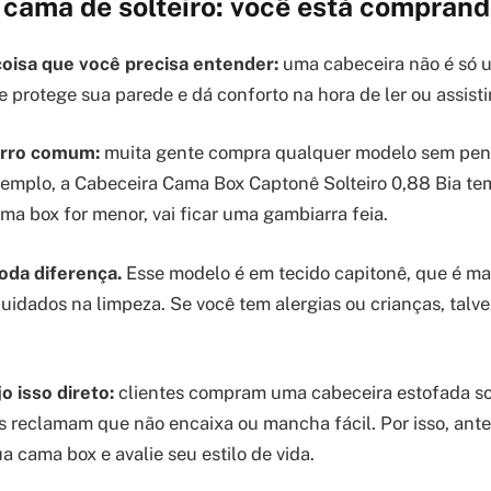
 cama de solteiro: você está comprand
coisa que você precisa entender:
uma cabeceira não é só u
e protege sua parede e dá conforto na hora de ler ou assist
erro comum:
muita gente compra qualquer modelo sem pen
xemplo, a Cabeceira Cama Box Captonê Solteiro 0,88 Bia t
ma box for menor, vai ficar uma gambiarra feia.
toda diferença.
Esse modelo é em tecido capitonê, que é ma
uidados na limpeza. Se você tem alergias ou crianças, talve
o isso direto:
clientes compram uma cabeceira estofada sol
s reclamam que não encaixa ou mancha fácil. Por isso, ante
a cama box e avalie seu estilo de vida.