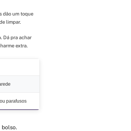
es dão um toque
de limpar.
. Dá pra achar
charme extra.
arede
ou parafusos
 bolso.