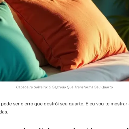
Cabeceira Solteiro: O Segredo Que Transforma Seu Quarto
 pode ser o erro que destrói seu quarto. E eu vou te mostrar 
das.