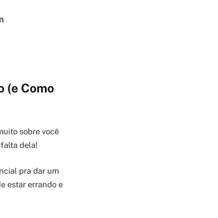
m
to (e Como
muito sobre você
falta dela!
ncial pra dar um
de estar errando e