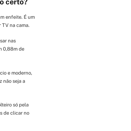
o certo?
m enfeite. É um
ir TV na cama.
sar nas
em 0,88m de
cio e moderno,
z não seja a
teiro só pela
s de clicar no