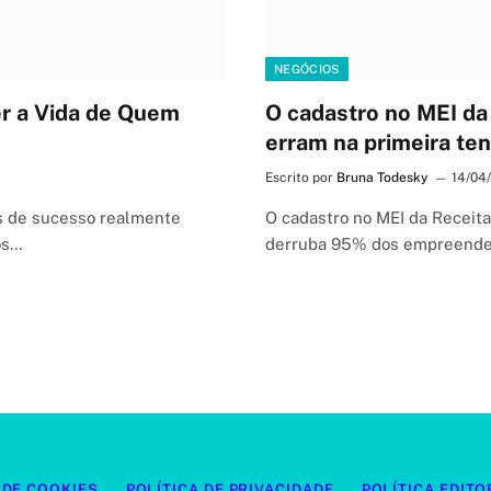
NEGÓCIOS
er a Vida de Quem
O cadastro no MEI da
erram na primeira ten
Escrito por
Bruna Todesky
14/04
s de sucesso realmente
O cadastro no MEI da Receit
os…
derruba 95% dos empreended
 DE COOKIES
POLÍTICA DE PRIVACIDADE
POLÍTICA EDITO