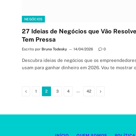
NEGÓCIOS
27 Ideias de Negócios que Vão Resolv
Tem Pressa
Escrito por
Bruna Todesky
14/04/2026
0
Descubra ideias de negócios que os empreendedore
usam para ganhar dinheiro em 2026. Vou te mostrar 
Previous
…
Next
1
2
3
4
42
INÍCIO
QUEM SOMOS
POLÍTICA