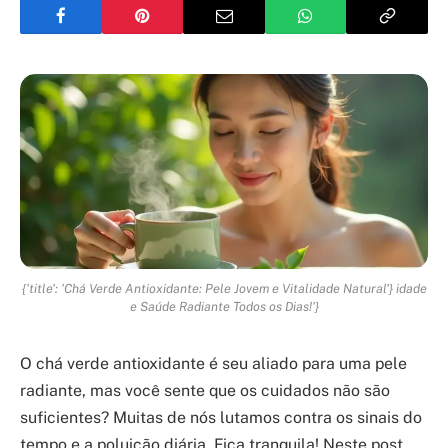
{'title': 'Chá Verde Antioxidante: Pele Jovem e Vitalidade Natural'} idade
e Saúde Radiante Todos os Dias!'}
O chá verde antioxidante é seu aliado para uma pele
radiante, mas você sente que os cuidados não são
suficientes? Muitas de nós lutamos contra os sinais do
tempo e a poluição diária. Fica tranquila! Neste post,