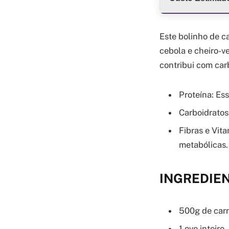
Este bolinho de c
cebola e cheiro-ve
contribui com car
Proteína: Ess
Carboidratos
Fibras e Vit
metabólicas.
INGREDIE
500g de carn
1 ovo inteiro