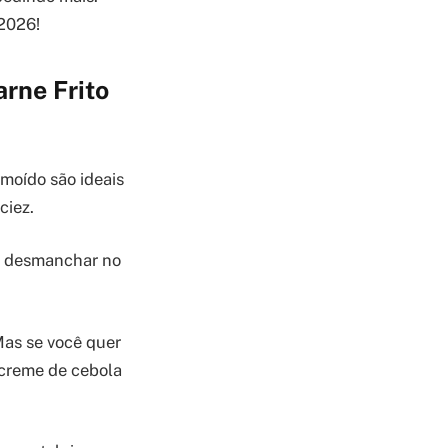
 2026!
rne Frito
moído são ideais
ciez.
se desmanchar no
Mas se você quer
 creme de cebola