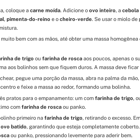
a, coloque a
carne moída
. Adicione o
ovo inteiro
, a
cebola
al
,
pimenta-do-reino
e o
cheiro-verde
. Se usar o miolo de
mistura.
 muito bem com as mãos, até obter uma massa homogênea 
arinha de trigo
ou
farinha de rosca
aos poucos, apenas o su
orma aos bolinhos sem que fiquem duros. A massa deve ficar
echear, pegue uma porção da massa, abra na palma da mão
centro e feixe a massa ao redor, formando uma bolinha.
três pratos para o empanamento: um com
farinha de trigo
, 
ltimo com
farinha de rosca
ou panko.
olinho primeiro na
farinha de trigo
, retirando o excesso. E
o
ovo batido
, garantindo que esteja completamente coberto.
osca
ou panko, pressionando levemente para aderir bem.