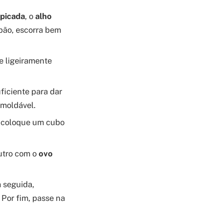
 picada
, o
alho
 pão, escorra bem
e ligeiramente
ficiente para dar
 moldável.
, coloque um cubo
outro com o
ovo
m seguida,
 Por fim, passe na