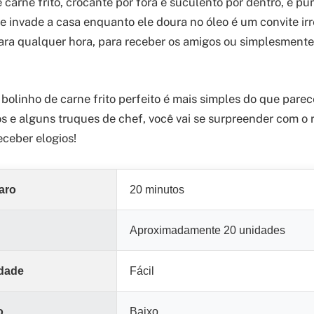
carne frito, crocante por fora e suculento por dentro, é pur
e invade a casa enquanto ele doura no óleo é um convite irr
para qualquer hora, para receber os amigos ou simplesmente
 bolinho de carne frito perfeito é mais simples do que pare
os e alguns truques de chef, você vai se surpreender com o 
eceber elogios!
aro
20 minutos
Aproximadamente 20 unidades
ldade
Fácil
o
Baixo