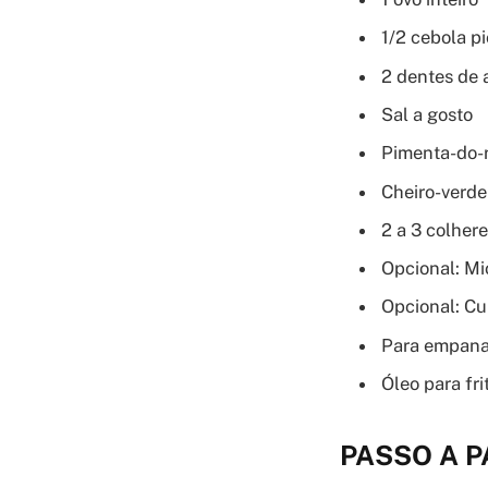
1/2 cebola p
2 dentes de
Sal a gosto
Pimenta-do-r
Cheiro-verde
2 a 3 colhere
Opcional: Mi
Opcional: Cu
Para empanar
Óleo para fri
PASSO A 