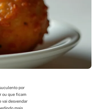
 suculento por
r ou que ficam
te vai desvendar
pedindo mais.