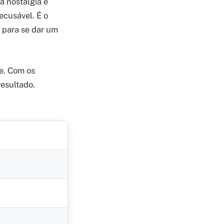
a nostalgia e
ecusável. É o
 para se dar um
ce. Com os
resultado.