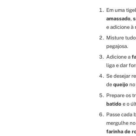
Em uma tigel
amassado
,
s
e adicione à 
Misture tudo
pegajosa.
Adicione a
f
liga e dar f
Se desejar r
de
queijo
no 
Prepare os 
batido
e o ú
Passe cada b
mergulhe n
farinha de r