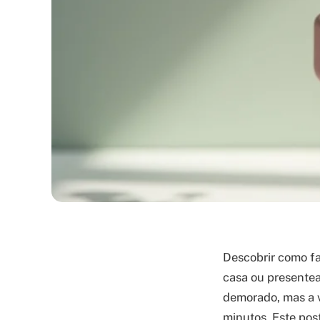
Descobrir como fa
casa ou presentea
demorado, mas a v
minutos. Este pos