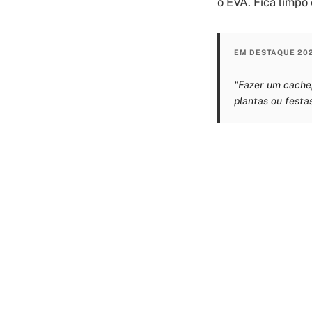
o EVA. Fica limpo 
EM DESTAQUE 20
“Fazer um cachep
plantas ou festas