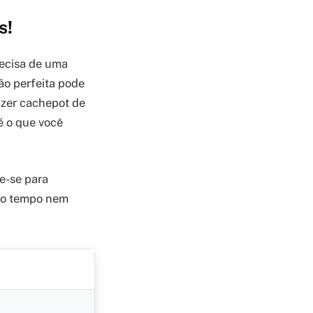
s!
ecisa de uma
ão perfeita pode
azer cachepot de
é o que você
re-se para
ito tempo nem