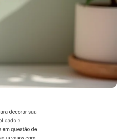
ara decorar sua
plicado e
as em questão de
r seus vasos com