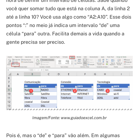
hora de definir um intervalo de células. Sabe quando
você quer somar tudo que está na coluna A, da linha 2
até a linha 10? Você usa algo como “A2:A10”. Esse dois
pontos “:” no meio já indica um intervalo “de” uma
célula “para” outra. Facilita demais a vida quando a
gente precisa ser preciso.
Imagem/Fonte: www.guiadoexcel.com.br
Pois é, mas o “de” e “para” vão além. Em algumas