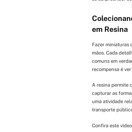
Colecionand
em Resina
Fazer miniaturas 
mãos. Cada detalh
comuns em verdade
recompensa é ver 
A resina permite 
capturar as forma
uma atividade rel
transporte públic
Confira este víde