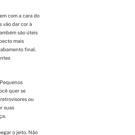
uem com a cara do
 vão dar cor à
 também são úteis
specto mais
cabamento final.
entes
. Pequenos
ocê quer se
retrovisores ou
r suas
ça.
gar o jeito. Não