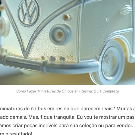
Como Fazer Miniaturas de Ônibus em Resina: Guia Completo
iniaturas de ônibus em resina que parecem reais? Muitas 
ado demais. Mas, fique tranquila! Eu vou te mostrar um pas
mos criar peças incríveis para sua coleção ou para vender.
m o resultado!