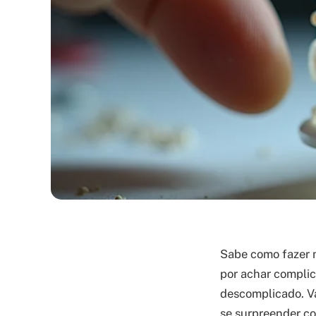
Sabe como fazer m
por achar complic
descomplicado. Va
se surpreender co