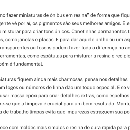
o fazer miniaturas de ônibus em resina” de forma que fiq
gente vê por aí, os pigmentos são seus melhores amigos. Eles
e misturar para criar tons únicos. Canetinhas permanentes
os, como janelas e placas. E para dar aquele brilho ou um a
s transparentes ou foscos podem fazer toda a diferença no a
ferramentas, como espátulas para misturar a resina e recipi
mbém é fundamental.
niaturas fiquem ainda mais charmosas, pense nos detalhes
am logos ou números de linha dão um toque especial. E se v
usar massa epóxi para criar detalhes extras, como espelhos 
e-se que a limpeza é crucial para um bom resultado. Mante
a de trabalho limpas evita que impurezas estraguem sua pe
ce com moldes mais simples e resina de cura rápida para pe