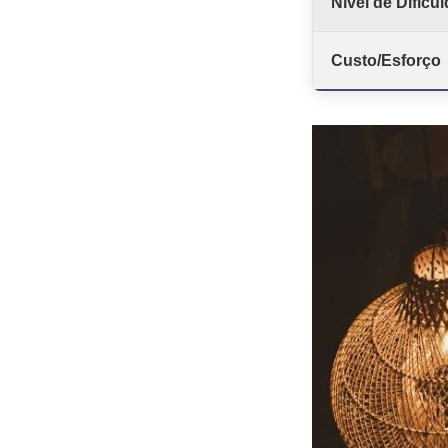
Nível de Dificu
Custo/Esforço