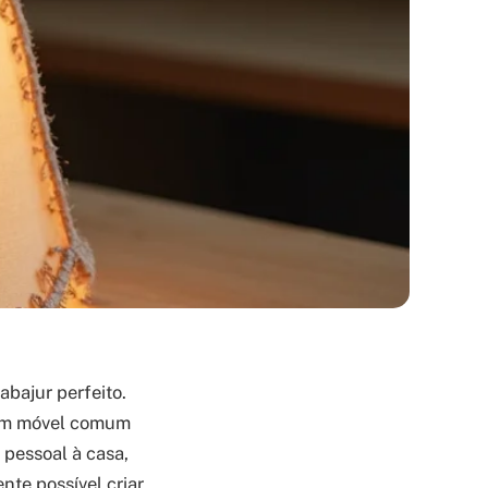
abajur perfeito.
 um móvel comum
pessoal à casa,
nte possível criar