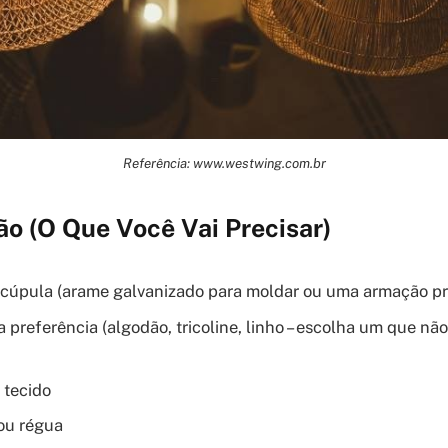
Referência: www.westwing.com.br
o (O Que Você Vai Precisar)
 cúpula (arame galvanizado para moldar ou uma armação pr
 preferência (algodão, tricoline, linho – escolha um que não
 tecido
 ou régua