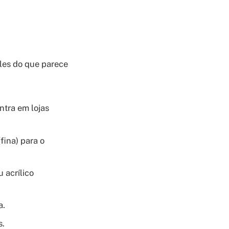
ples do que parece
ntra em lojas
fina) para o
u acrílico
a.
s.