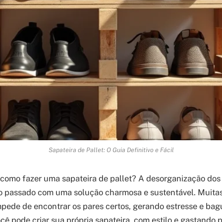
Sapateira de Pallet: O Guia Definitivo e Fácil
como fazer uma sapateira de pallet? A desorganização dos
do passado com uma solução charmosa e sustentável. Muitas 
impede de encontrar os pares certos, gerando estresse e bag
ocê pode criar sua própria sapateira, com estilo e gastando