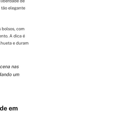
 liberdade de
 tão elegante
 bolsos, com
nto. A dica é
ilhueta e duram
 cena nas
, dando um
ade em