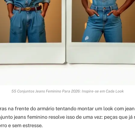
55 Conjuntos Jeans Feminino Para 2026: Inspire-se em Cada Look
ras na frente do armário tentando montar um look com jean
unto jeans feminino resolve isso de uma vez: peças que já
erro e sem estresse.