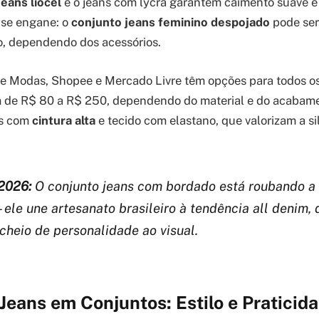
jeans liocel
e o jeans com lycra garantem caimento suave e
 se engane: o
conjunto jeans feminino despojado
pode ser
o, dependendo dos acessórios.
e Modas, Shopee e Mercado Livre têm opções para todos os
m de R$ 80 a R$ 250, dependendo do material e do acabame
os com
cintura alta
e tecido com elastano, que valorizam a s
2026:
O conjunto jeans com bordado está roubando a
– ele une artesanato brasileiro à tendência all denim
cheio de personalidade ao visual.
Jeans em Conjuntos: Estilo e Praticid