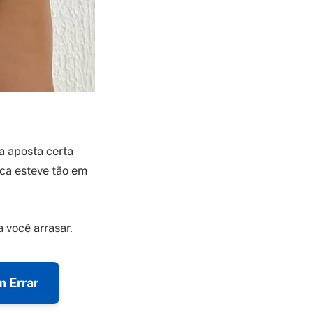
a aposta certa
nca esteve tão em
 você arrasar.
 Errar