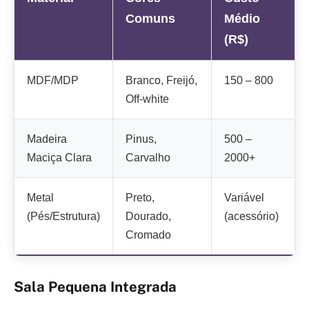
Comuns
Médio
(R$)
MDF/MDP
Branco, Freijó,
150 – 800
Off-white
Madeira
Pinus,
500 –
Maciça Clara
Carvalho
2000+
Metal
Preto,
Variável
(Pés/Estrutura)
Dourado,
(acessório)
Cromado
Sala Pequena Integrada