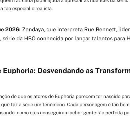
uem faz cada papel ajuda a apreciar as nuances da série. É
 tão especial e realista.
e 2026:
Zendaya, que interpreta Rue Bennett, lide
, série da HBO conhecida por lançar talentos para 
e Euphoria: Desvendando as Transfor
ção de que os atores de Euphoria parecem ter nascido par
 que faz a série um fenômeno. Cada personagem é tão bem 
nsando: como eles conseguiram achar gente tão perfeita p