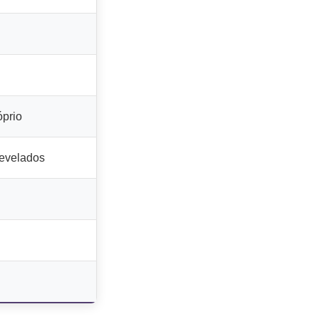
óprio
revelados