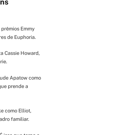
ens
is prêmios Emmy
res de Euphoria.
ta Cassie Howard,
rie.
aude Apatow como
 que prende a
e como Elliot,
dro familiar.