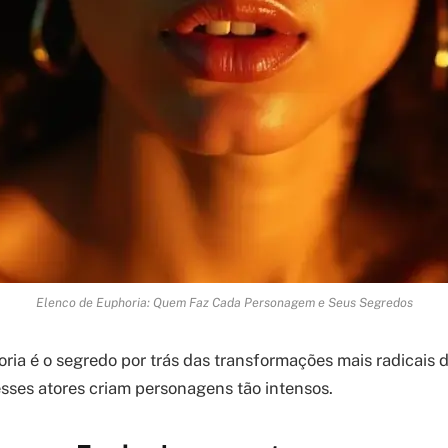
Elenco de Euphoria: Quem Faz Cada Personagem e Seus Segredos
ria é o segredo por trás das transformações mais radicais 
ses atores criam personagens tão intensos.