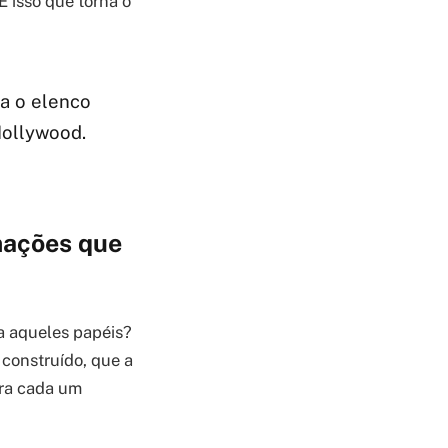
 isso que torna o
ra o elenco
Hollywood.
mações que
a aqueles papéis?
construído, que a
ara cada um