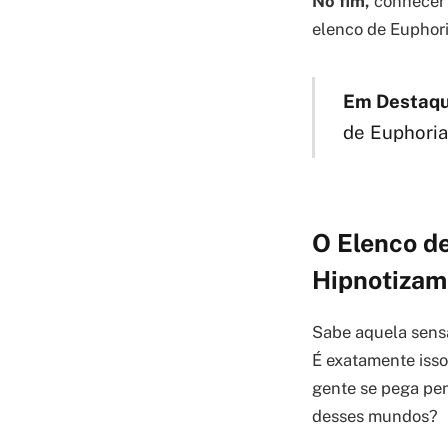
No fim,
conhecer q
elenco de Euphoria
Em Destaqu
de Euphoria
O Elenco d
Hipnotizam
Sabe aquela sensa
É exatamente isso
gente se pega pe
desses mundos?