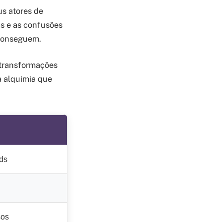
us atores de
as e as confusões
 conseguem.
 transformações
a alquimia que
ds
sos