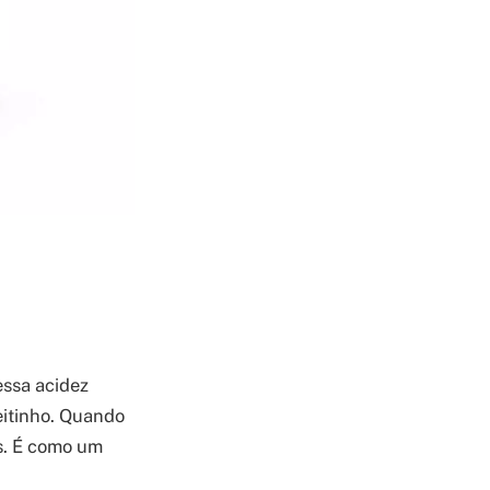
essa acidez
eitinho. Quando
es. É como um