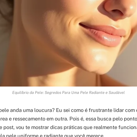
Equilíbrio da Pele: Segredos Para Uma Pele Radiante e Saudável
 pele anda uma loucura? Eu sei como é frustrante lidar com
ea e ressecamento em outra. Pois é, essa busca pelo ponto
e post, vou te mostrar dicas práticas que realmente funcio
la pele uniforme e radiante que você merece.