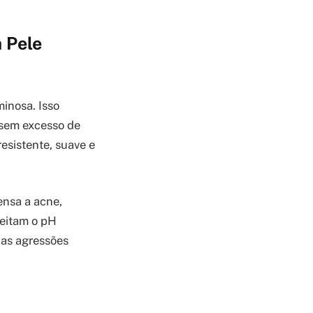
a Pele
inosa. Isso
 sem excesso de
esistente, suave e
ensa a acne,
peitam o pH
das agressões