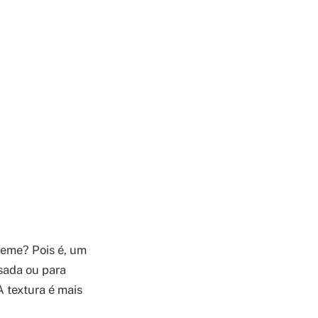
reme? Pois é, um
esada ou para
A textura é mais