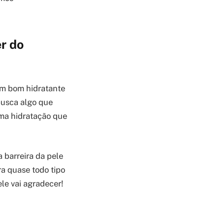
r do
um bom hidratante
 busca algo que
uma hidratação que
 barreira da pele
ra quase todo tipo
ele vai agradecer!