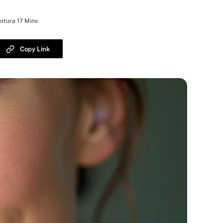
itura 17 Mins
Copy Link