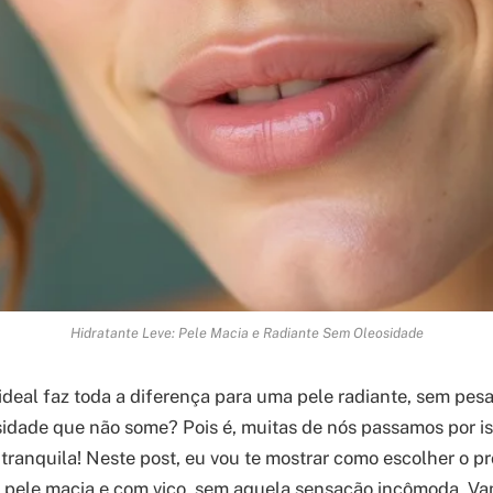
Hidratante Leve: Pele Macia e Radiante Sem Oleosidade
 ideal faz toda a diferença para uma pele radiante, sem pes
idade que não some? Pois é, muitas de nós passamos por i
 tranquila! Neste post, eu vou te mostrar como escolher o p
a pele macia e com viço, sem aquela sensação incômoda. V