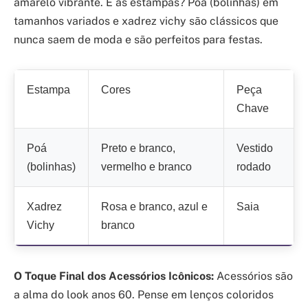
amarelo vibrante. E as estampas? Poá (bolinhas) em
tamanhos variados e xadrez vichy são clássicos que
nunca saem de moda e são perfeitos para festas.
Estampa
Cores
Peça
Chave
Poá
Preto e branco,
Vestido
(bolinhas)
vermelho e branco
rodado
Xadrez
Rosa e branco, azul e
Saia
Vichy
branco
O Toque Final dos Acessórios Icônicos:
Acessórios são
a alma do look anos 60. Pense em lenços coloridos