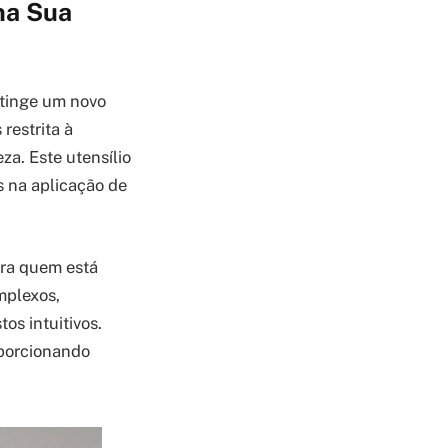
na Sua
atinge um novo
restrita à
a. Este utensílio
s na aplicação de
ara quem está
mplexos,
os intuitivos.
oporcionando