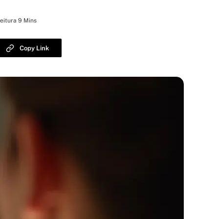
eitura 9 Mins
Copy Link