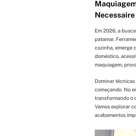
Maquiagem 
Necessaire
Em 2026, a busca 
patamar. Ferramen
cozinha, emerge c
doméstico, acessí
maquiagem, provan
Dominar técnicas
começando. No en
transformando o qu
Vamos explorar c
acabamentos impe