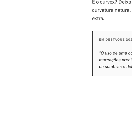
E o curvex? Deixa
curvatura natural
extra.
EM DESTAQUE 20
“O uso de uma co
marcações precis
de sombras e del