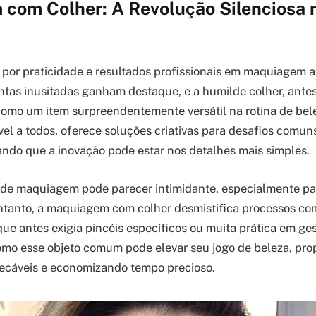
com Colher: A Revolução Silenciosa 
por praticidade e resultados profissionais em maquiagem 
tas inusitadas ganham destaque, e a humilde colher, antes 
omo um item surpreendentemente versátil na rotina de belez
vel a todos, oferece soluções criativas para desafios comun
do que a inovação pode estar nos detalhes mais simples.
 de maquiagem pode parecer intimidante, especialmente p
tanto, a maquiagem com colher desmistifica processos co
e antes exigia pincéis específicos ou muita prática em gest
omo esse objeto comum pode elevar seu jogo de beleza, pr
cáveis e economizando tempo precioso.