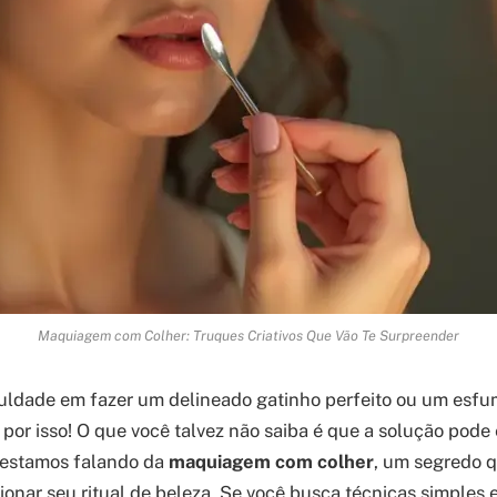
Maquiagem com Colher: Truques Criativos Que Vão Te Surpreender
culdade em fazer um delineado gatinho perfeito ou um esf
por isso! O que você talvez não saiba é que a solução pode 
 estamos falando da
maquiagem com colher
, um segredo q
ionar seu ritual de beleza. Se você busca técnicas simples 