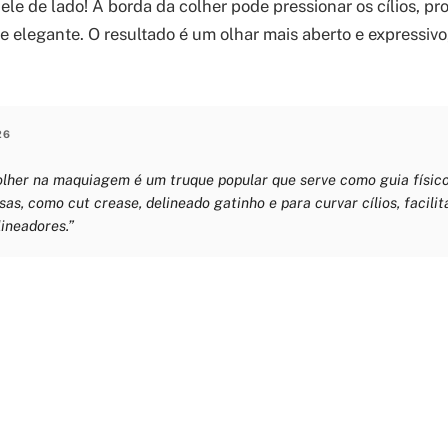
 ele de lado! A borda da colher pode pressionar os cílios, 
 e elegante. O resultado é um olhar mais aberto e expressiv
26
lher na maquiagem é um truque popular que serve como guia físico
as, como cut crease, delineado gatinho e para curvar cílios, facili
ineadores.”