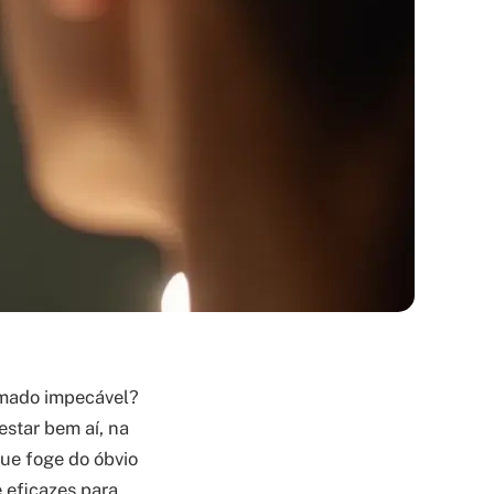
umado impecável?
estar bem aí, na
ue foge do óbvio
e eficazes para