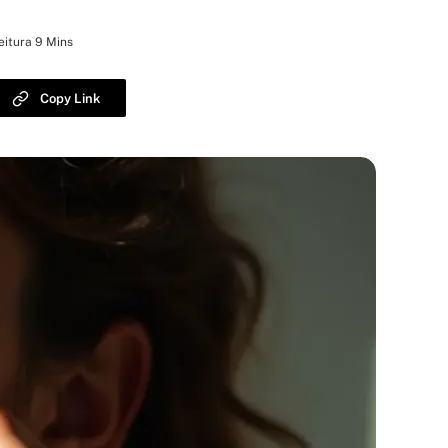
eitura 9 Mins
Copy Link