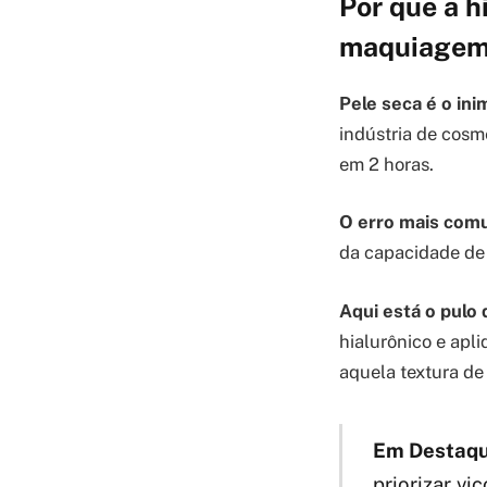
Por que a h
maquiagem 
Pele seca é o i
indústria de cosm
em 2 horas.
O erro mais comu
da capacidade de 
Aqui está o pulo
hialurônico e apl
aquela textura de 
Em Destaqu
priorizar v