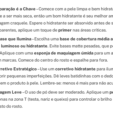
eparação é a Chave
– Comece com a pele limpa e bem hidrat
 a ser mais seca, então um bom hidratante é seu melhor am
gem craquele. Espere o hidratante ser absorvido antes de se
parentes, aplique um toque de
primer
nas áreas críticas.
Base que Ilumina
– Escolha uma
base de cobertura média a
luminoso ou hidratante
. Evite bases matte pesadas, que 
. Aplique com uma
esponja de maquiagem úmida
para um 
m marcas. Comece do centro do rosto e espalhe para fora.
retivo Estratégico
– Use um
corretivo hidratante
para ilu
obrir pequenas imperfeições. Dê leves batidinhas com o ded
bem o produto à pele. Lembre-se: menos é mais para não ac
lagem Leve
– O uso de pó deve ser moderado. Aplique um
p
as na zona T (testa, nariz e queixo) para controlar o brilho
sto do rosto.