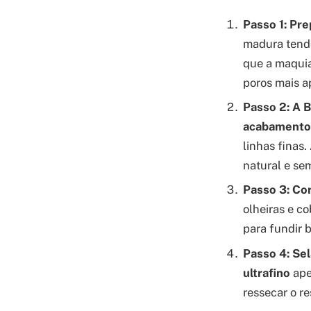
Passo 1: Pr
madura tende
que a maquia
poros mais a
Passo 2: A 
acabamento 
linhas finas
natural e se
Passo 3: Cor
olheiras e c
para fundir 
Passo 4: Se
ultrafino
apen
ressecar o re