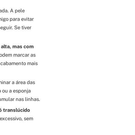
ada. A pele
igo para evitar
guir. Se tiver
 alta, mas com
podem marcar as
acabamento mais
minar a área das
o ou a esponja
umular nas linhas.
ó translúcido
 excessivo, sem