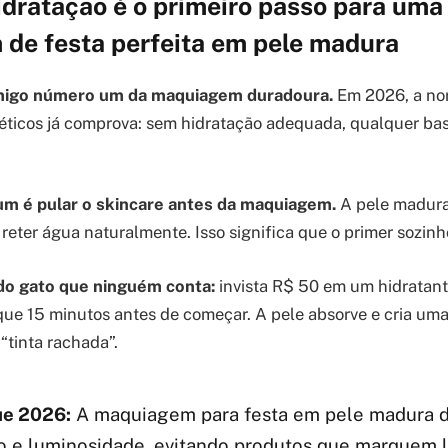
idratação é o primeiro passo para uma
de festa perfeita em pele madura
nimigo número um da maquiagem duradoura.
Em 2026, a no
éticos já comprova: sem hidratação adequada, qualquer bas
m é pular o skincare antes da maquiagem.
A pele madura
reter água naturalmente. Isso significa que o primer sozinh
 do gato que ninguém conta:
invista R$ 50 em um hidratan
ique 15 minutos antes de começar. A pele absorve e cria uma
“tinta rachada”.
e 2026:
A maquiagem para festa em pele madura 
iço e luminosidade, evitando produtos que marquem 