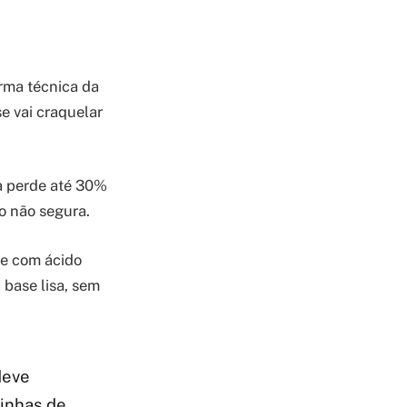
rma técnica da
e vai craquelar
 perde até 30%
o não segura.
te com ácido
 base lisa, sem
deve
linhas de