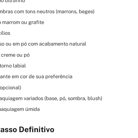
o ultrafino
mbras com tons neutros (marrons, beges)
o marrom ou grafite
ílios
so ou em pó com acabamento natural
 creme ou pó
torno labial
ante em cor de sua preferência
(opcional)
aquiagem variados (base, pó, sombra, blush)
maquiagem úmida
asso Definitivo