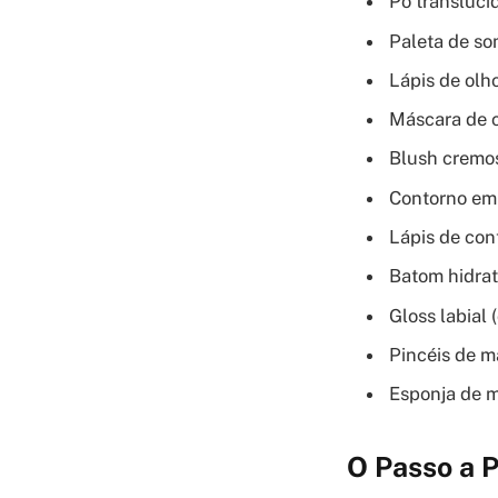
Pó translúcid
Paleta de so
Lápis de olh
Máscara de c
Blush cremo
Contorno em
Lápis de con
Batom hidrat
Gloss labial 
Pincéis de m
Esponja de 
O Passo a P