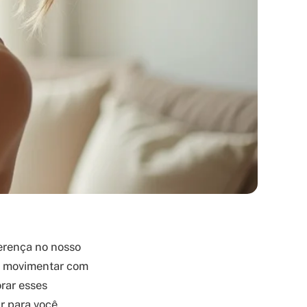
erença no nosso
se movimentar com
rar esses
r para você.