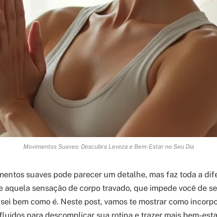
Movimentos Suaves: Descubra Leveza e Bem-Estar no Seu Dia
entos suaves pode parecer um detalhe, mas faz toda a dif
be aquela sensação de corpo travado, que impede você de 
u sei bem como é. Neste post, vamos te mostrar como incorpo
luidos para descomplicar sua rotina e trazer mais bem-esta