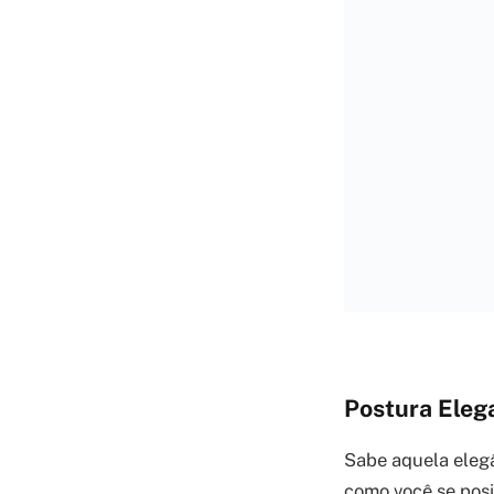
Postura Eleg
Sabe aquela elegâ
como você se posi