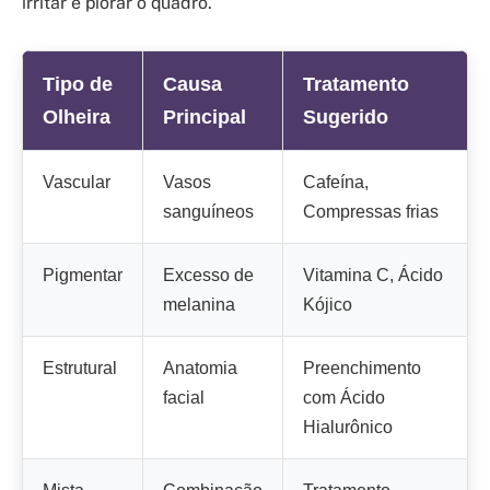
irritar e piorar o quadro.
Tipo de
Causa
Tratamento
Olheira
Principal
Sugerido
Vascular
Vasos
Cafeína,
sanguíneos
Compressas frias
Pigmentar
Excesso de
Vitamina C, Ácido
melanina
Kójico
Estrutural
Anatomia
Preenchimento
facial
com Ácido
Hialurônico