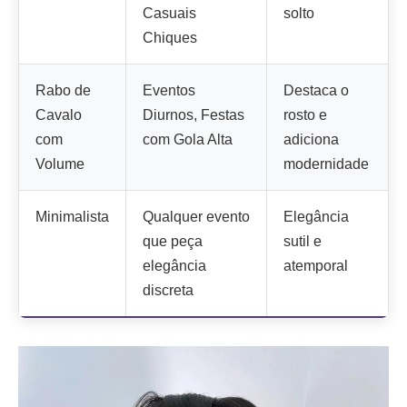
Casuais
solto
Chiques
Rabo de
Eventos
Destaca o
Cavalo
Diurnos, Festas
rosto e
com
com Gola Alta
adiciona
Volume
modernidade
Minimalista
Qualquer evento
Elegância
que peça
sutil e
elegância
atemporal
discreta