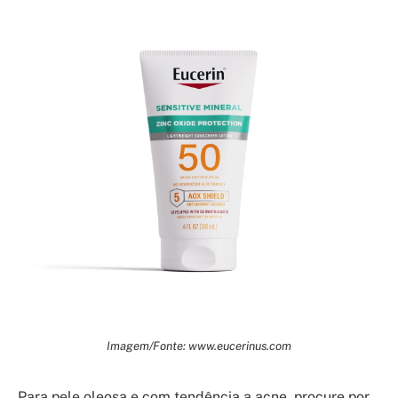
Imagem/Fonte: www.eucerinus.com
Para pele oleosa e com tendência a acne, procure por