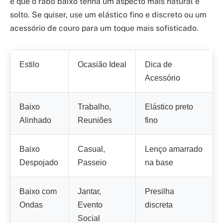
é que o rabo baixo tenha um aspecto mais natural e
solto. Se quiser, use um elástico fino e discreto ou um
acessório de couro para um toque mais sofisticado.
Estilo
Ocasião Ideal
Dica de
Acessório
Baixo
Trabalho,
Elástico preto
Alinhado
Reuniões
fino
Baixo
Casual,
Lenço amarrado
Despojado
Passeio
na base
Baixo com
Jantar,
Presilha
Ondas
Evento
discreta
Social