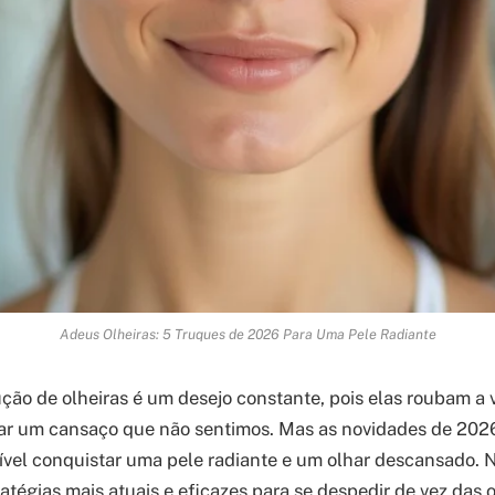
Adeus Olheiras: 5 Truques de 2026 Para Uma Pele Radiante
ção de olheiras é um desejo constante, pois elas roubam a v
ar um cansaço que não sentimos. Mas as novidades de 2026
ível conquistar uma pele radiante e um olhar descansado. N
ratégias mais atuais e eficazes para se despedir de vez das o