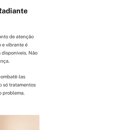
Radiante
onto de atenção
 e vibrante é
 disponíveis. Não
ança.
 combatê-las
o só tratamentos
o problema.