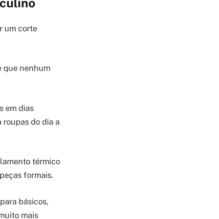
culino
r um corte
ade que nenhum
s em dias
 roupas do dia a
solamento térmico
peças formais.
para básicos,
 muito mais