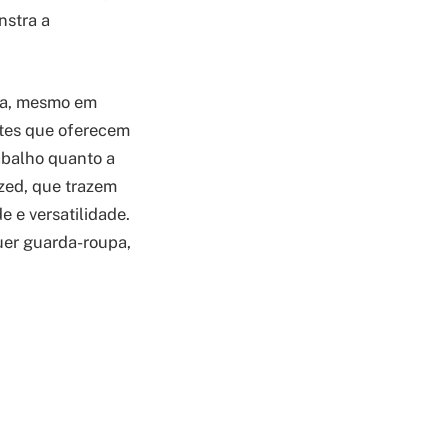
nstra a
eça, mesmo em
rtes que oferecem
abalho quanto a
ized, que trazem
 e versatilidade.
uer guarda-roupa,