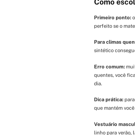
Como escolh
Primeiro ponto:
o
perfeito se o mate
Para climas quen
sintético consegue
Erro comum:
muit
quentes, você fic
dia.
Dica prática:
para 
que mantém você a
Vestuário mascul
linho para verão,