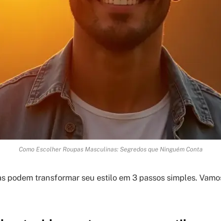
Como Escolher Roupas Masculinas: Segredos que Ninguém Conta
s podem transformar seu estilo em 3 passos simples. Vamo