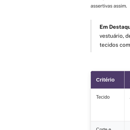
assertivas assim.
Em Destaqu
vestuário, d
tecidos como
Critério
Tecido
Corte e