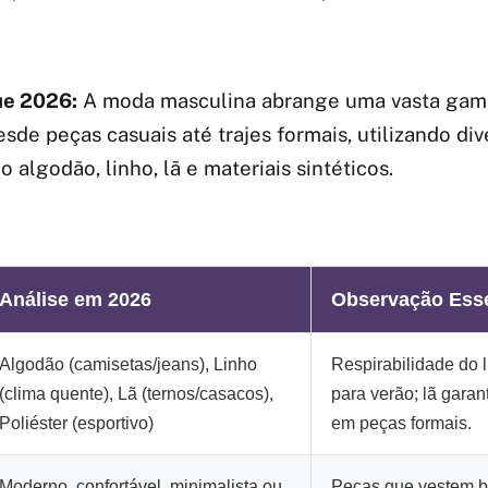
e 2026:
A moda masculina abrange uma vasta gam
esde peças casuais até trajes formais, utilizando di
 algodão, linho, lã e materiais sintéticos.
Análise em 2026
Observação Esse
Algodão (camisetas/jeans), Linho
Respirabilidade do 
(clima quente), Lã (ternos/casacos),
para verão; lã gara
Poliéster (esportivo)
em peças formais.
Moderno, confortável, minimalista ou
Peças que vestem b