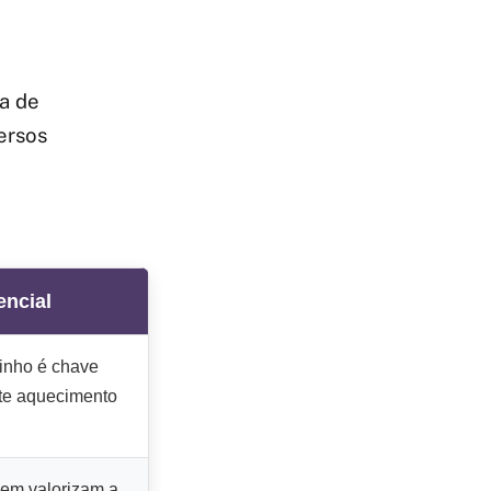
a de
versos
ncial
linho é chave
nte aquecimento
em valorizam a