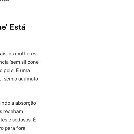
ne’ Está
ais, as mulheres
cia ‘sem silicone’
e pele. É uma
e, sem o acúmulo
dindo a absorção
os recebam
rtes e sedosos. É
o para fora.