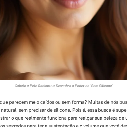
Cabelo e Pele Radiantes: Descubra o Poder do 'Sem Silicone'
 que parecem meio caídos ou sem forma? Muitas de nós b
 natural, sem precisar de silicone. Pois é, essa busca é su
ostrar o que realmente funciona para realçar sua beleza de u
s segredos para ter a sustentação e o volume que você des