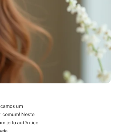
uscamos um
per comum! Neste
m jeito autêntico.
eja,