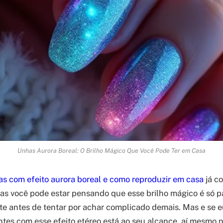
Unhas Aurora Boreal: O Brilho Mágico Que Você Pode Ter em Casa
s com efeito aurora boreal e como reproduzir em casa
já c
mas você pode estar pensando que esse brilho mágico é só p
te antes de tentar por achar complicado demais. Mas e se eu
es com esse efeito etéreo está ao seu alcance, aí mesmo 