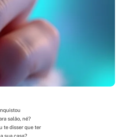
onquistou
ara salão, né?
 te disser que ter
na sua casa?