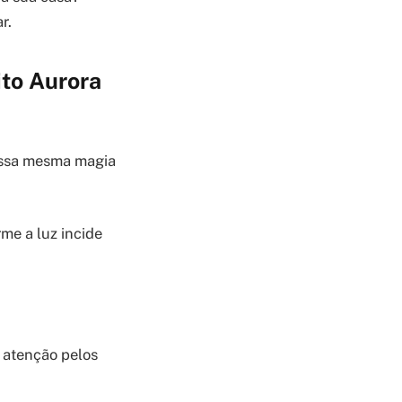
r.
ito Aurora
 essa mesma magia
rme a luz incide
 atenção pelos