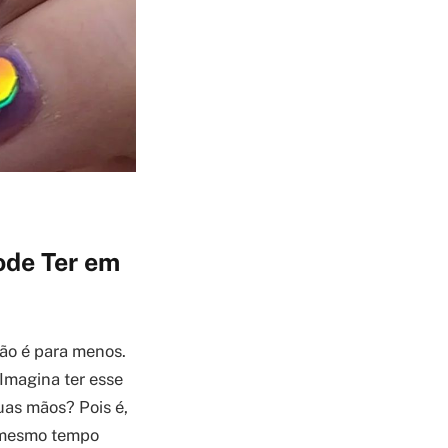
ode Ter em
não é para menos.
Imagina ter esse
uas mãos? Pois é,
o mesmo tempo