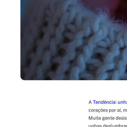
A
Tendência: unha
corações por aí, 
Muita gente desis
unhas deslumbrant