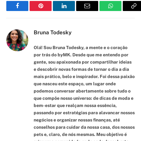
Facebook
Pinterest
LinkedIn
Email
WhatsApp
Co
Li
Bruna Todesky
Olá! Sou Bruna Todesky, a mente e o coração
por trás do byMK. Desde que me entendo por
gente, sou apaixonada por compartilhar ideias
e descobrir novas formas de tornar o dia a dia
mais prático, belo e inspirador. Foi dessa paixão
que nasceu este espaço, um lugar onde
podemos conversar abertamente sobre tudo o
que compõe nosso universo: de dicas de moda e
bem-estar que realçam nossa essência,
passando por estratégias para alavancar nossos
negócios e organizar nossas finanças, até
conselhos para cuidar da nossa casa, dos nossos
pets e, claro, de nós mesmas. Meu objetivo é