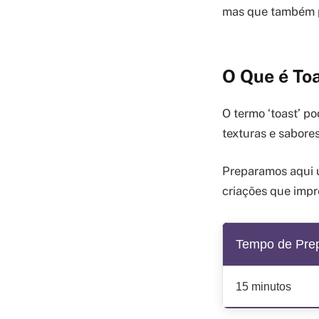
mas que também po
O Que é To
O termo ‘toast’ po
texturas e sabore
Preparamos aqui u
criações que imp
Tempo de Pre
15 minutos