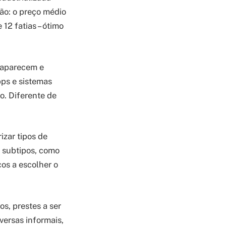
ção: o preço médio
12 fatias – ótimo
 aparecem e
ps e sistemas
o. Diferente de
zar tipos de
o subtipos, como
os a escolher o
s, prestes a ser
ersas informais,