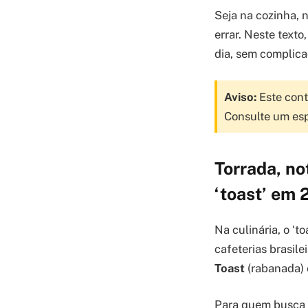
Seja na cozinha, 
errar. Neste texto
dia, sem complica
Aviso:
Este cont
Consulte um esp
Torrada, no
‘toast’ em
Na culinária, o ‘t
cafeterias brasil
Toast
(rabanada) é
Para quem busca 