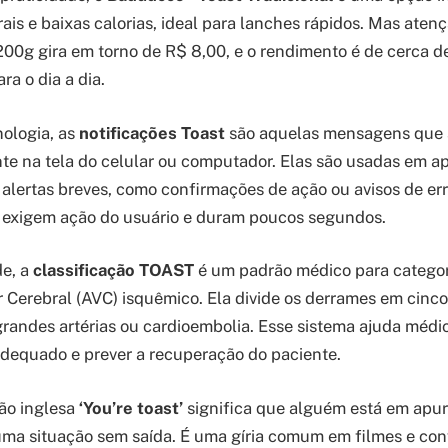
ais e baixas calorias, ideal para lanches rápidos. Mas aten
00g gira em torno de R$ 8,00, e o rendimento é de cerca de 
ra o dia a dia.
ologia, as
notificações Toast
são aquelas mensagens que
 na tela do celular ou computador. Elas são usadas em ap
 alertas breves, como confirmações de ação ou avisos de err
o exigem ação do usuário e duram poucos segundos.
de, a
classificação TOAST
é um padrão médico para categori
 Cerebral (AVC) isquêmico. Ela divide os derrames em cinc
grandes artérias ou cardioembolia. Esse sistema ajuda médic
dequado e prever a recuperação do paciente.
são inglesa
‘You’re toast’
significa que alguém está em apuro
ma situação sem saída. É uma gíria comum em filmes e conv