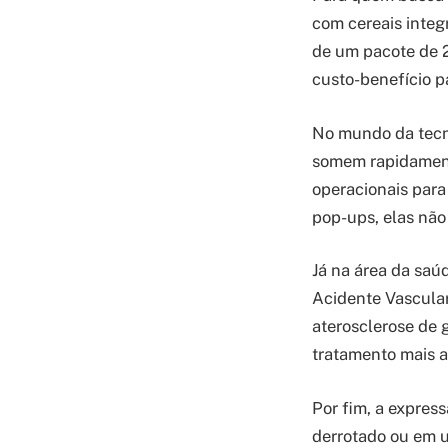
com cereais integr
de um pacote de 2
custo-benefício pa
No mundo da tecn
somem rapidamente
operacionais para
pop-ups, elas nã
Já na área da saú
Acidente Vascular
aterosclerose de 
tratamento mais a
Por fim, a expres
derrotado ou em u