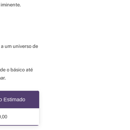
 iminente.
a a um universo de
de o básico até
ar.
o Estimado
0,00