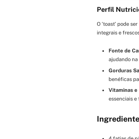
Perfil Nutric
O ‘toast’ pode se
integrais e fresco
Fonte de Ca
ajudando na 
Gorduras Sa
benéficas pa
Vitaminas e 
essenciais e 
Ingredient
4 fatias de p