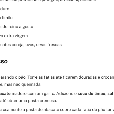
aduro
 limão
a do reino a gosto
va extra virgem
mates cereja, ovos, ervas frescas
sso
rando o pão. Torre as fatias até ficarem douradas e crocan
me, mas não queimada.
acate
maduro com um garfo. Adicione o
suco de limão
,
sal
até obter uma pasta cremosa.
rosamente a pasta de abacate sobre cada fatia de pão torr