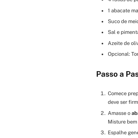
1 abacate m
Suco de meio
Sal e piment
Azeite de oli
Opcional: To
Passo a Pa
Comece prepa
deve ser fir
Amasse o
ab
Misture bem 
Espalhe gene