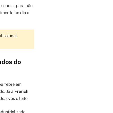
ssencial para não
cimento no dia a
fissional.
ndos do
ou febre em
do. Já a
French
, ovos e leite.
dustrializada