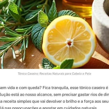
Tônico Caseiro: Receitas Naturais para Cabelo e Pele
em vida e com queda? Fica tranquila, esse tônico caseiro é
lução está ao nosso alcance, sem precisar gastar rios de di
 receita simples que vai devolver o brilho e a força aos seus
lá nas preocupações e apostar em cuidados naturais.