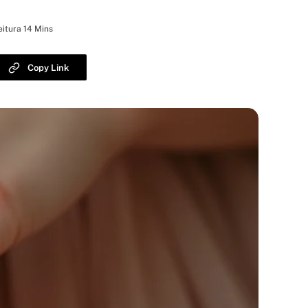
itura 14 Mins
Copy Link