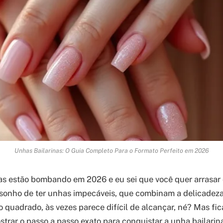
Unhas Bailarinas: O Guia Completo Para o Formato Perfeito em 2026
as estão bombando em 2026 e eu sei que você quer arrasar
 sonho de ter unhas impecáveis, que combinam a delicade
o quadrado, às vezes parece difícil de alcançar, né? Mas fic
strar o passo a passo exato para conquistar a unha bailarina