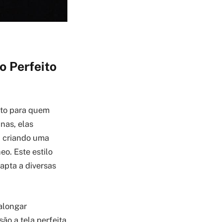
o Perfeito
eto para quem
nas, elas
, criando uma
o. Este estilo
apta a diversas
alongar
ão a tela perfeita