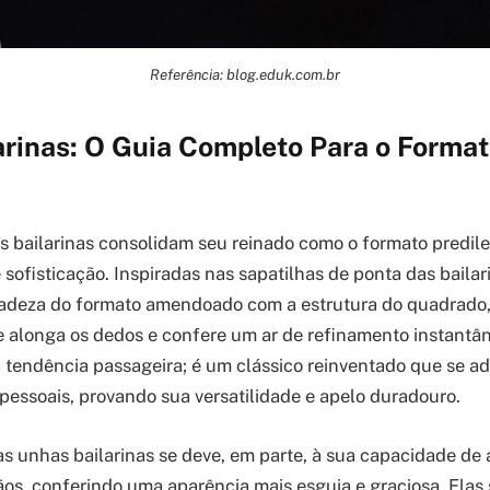
Referência: blog.eduk.com.br
rinas: O Guia Completo Para o Format
 bailarinas consolidam seu reinado como o formato predil
sofisticação. Inspiradas nas sapatilhas de ponta das bailari
adeza do formato amendoado com a estrutura do quadrado
e alonga os dedos e confere um ar de refinamento instantâne
tendência passageira; é um clássico reinventado que se ad
 pessoais, provando sua versatilidade e apelo duradouro.
s unhas bailarinas se deve, em parte, à sua capacidade de 
os, conferindo uma aparência mais esguia e graciosa. Elas s