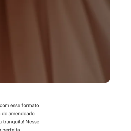
 com esse formato
za do amendoado
a tranquila! Nesse
 perfeita,