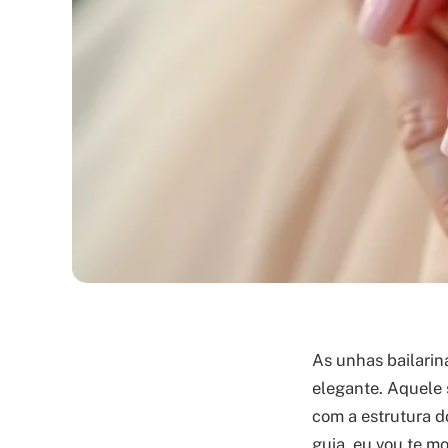
As unhas bailarin
elegante. Aquele
com a estrutura d
guia, eu vou te mo