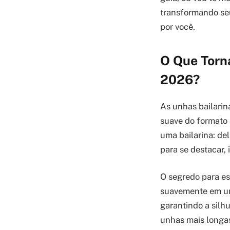
transformando seu
por você.
O Que Torna
2026?
As unhas bailarin
suave do formato 
uma bailarina: de
para se destacar,
O segredo para ess
suavemente em um 
garantindo a silh
unhas mais longas