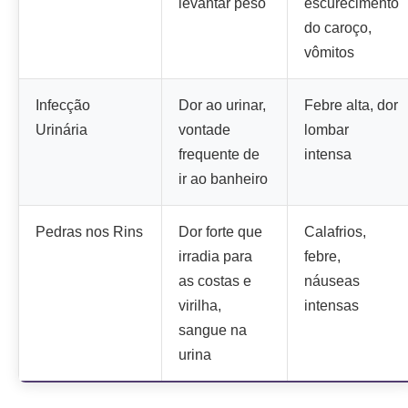
levantar peso
escurecimento
do caroço,
vômitos
Infecção
Dor ao urinar,
Febre alta, dor
Urinária
vontade
lombar
frequente de
intensa
ir ao banheiro
Pedras nos Rins
Dor forte que
Calafrios,
irradia para
febre,
as costas e
náuseas
virilha,
intensas
sangue na
urina